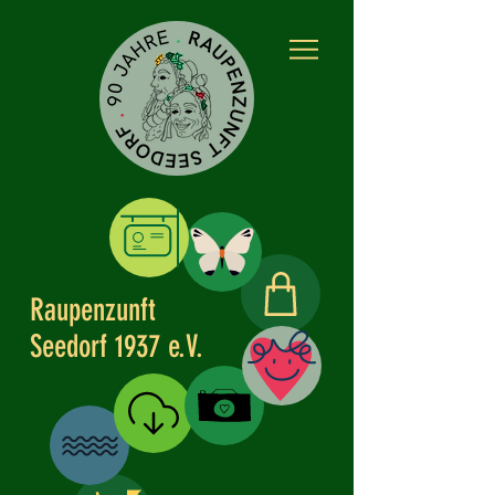
Raupenzunft
Kleidle
Seedorf 1937 e.V.
Partner