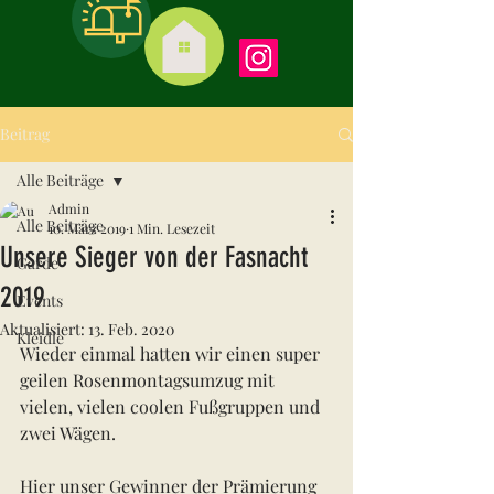
Beitrag
Alle Beiträge
Admin
Alle Beiträge
10. März 2019
1 Min. Lesezeit
Unsere Sieger von der Fasnacht
Garde
2019
Events
Aktualisiert:
13. Feb. 2020
Kleidle
Wieder einmal hatten wir einen super 
geilen Rosenmontagsumzug mit 
vielen, vielen coolen Fußgruppen und 
zwei Wägen. 
Hier unser Gewinner der Prämierung