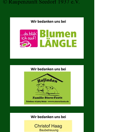
© Raupenzunft Seedorf 1937 e.V.