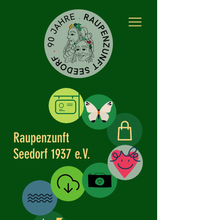
Raupenzunft
Kleidle
Seedorf 1937 e.V.
Partner