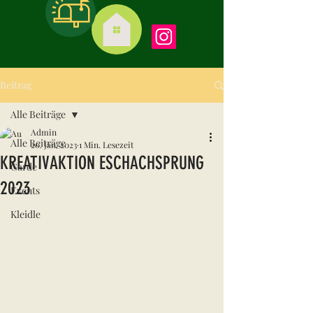
Beitrag
Alle Beiträge
Admin
Alle Beiträge
20. Jan. 2023
1 Min. Lesezeit
KREATIVAKTION ESCHACHSPRUNG
Garde
2023
Events
Kleidle