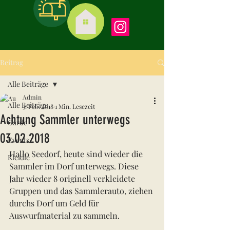
Beitrag
Alle Beiträge
Admin
Alle Beiträge
3. Feb. 2018
1 Min. Lesezeit
Achtung Sammler unterwegs
Garde
03.02.2018
Events
Hallo Seedorf, heute sind wieder die 
Kleidle
Sammler im Dorf unterwegs. Diese 
Jahr wieder 8 originell verkleidete 
Gruppen und das Sammlerauto, ziehen 
durchs Dorf um Geld für 
Auswurfmaterial zu sammeln.