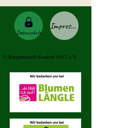
Impressum
Datenschutz
© Raupenzunft Seedorf 1937 e.V.