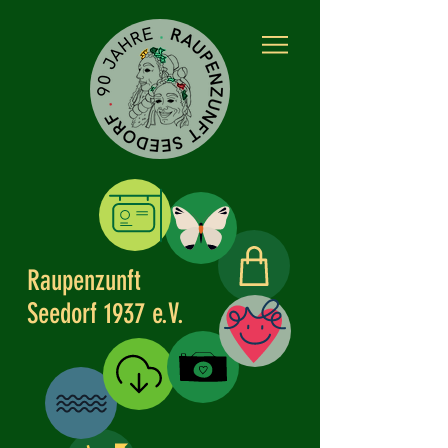
Raupenzunft
Kleidle
Seedorf 1937 e.V.
Partner