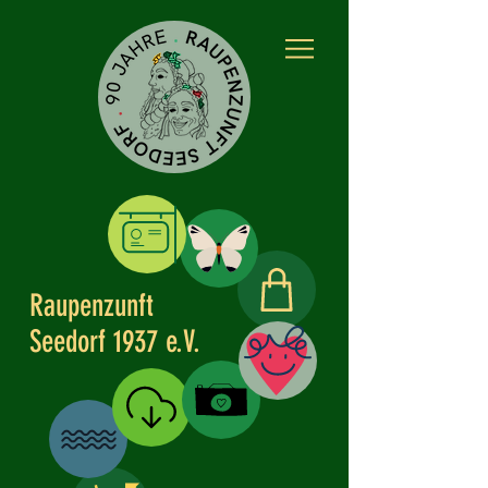
Raupenzunft
Kleidle
Seedorf 1937 e.V.
Partner