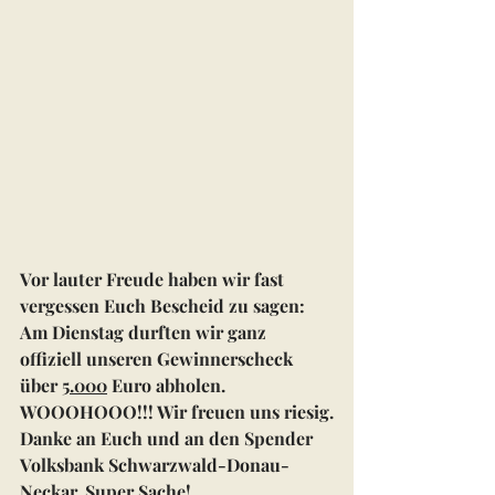
Vor lauter Freude haben wir fast 
vergessen Euch Bescheid zu sagen: 
Am Dienstag durften wir ganz 
offiziell unseren Gewinnerscheck 
über 
5.000
 Euro abholen. 
WOOOHOOO!!! Wir freuen uns riesig.
Danke an Euch und an den Spender 
Volksbank Schwarzwald-Donau-
Neckar. Super Sache!