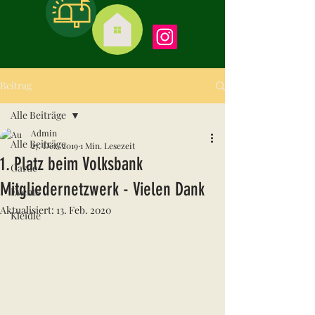
Beitrag
Alle Beiträge
Admin
Alle Beiträge
27. Dez. 2019
1 Min. Lesezeit
1. Platz beim Volksbank
Garde
Mitgliedernetzwerk - Vielen Dank
Events
Aktualisiert:
13. Feb. 2020
Kleidle