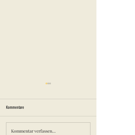
Kommentare
Kinderferienprogramm 2024
Kommentar verfassen...
18.04.2024 Elterninfoa