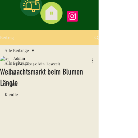
Beitrag
Alle Beiträge
Admin
Alle Beiträge
23. Nov. 2023
0 Min. Lesezeit
Weihnachtsmarkt beim Blumen
Garde
Längle
Events
Kleidle