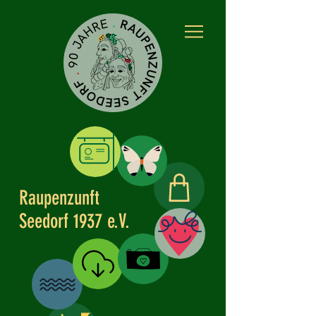
Raupenzunft
Kleidle
Seedorf 1937 e.V.
Partner